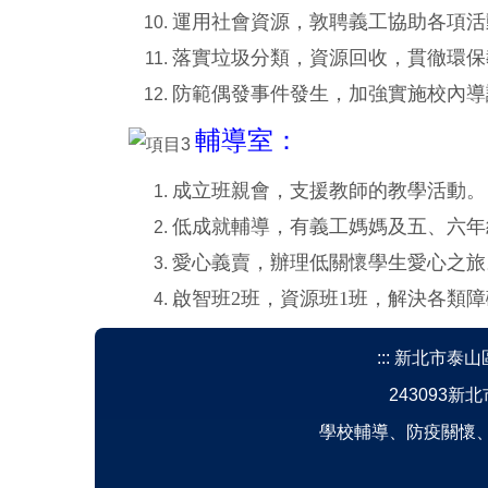
運用社會資源，敦聘義工協助各項活
落實垃圾分類，資源回收，貫徹環保
防範偶發事件發生，加強實施校內導
輔導室：
成立班親會，支援教師的教學活動。
低成就輔導，有義工媽媽及五、六年
愛心義賣，辦理低關懷學生愛心之旅
啟智班
2
班，資源班
1
班，解決各類障
:::
新北市泰山區明志
243093新北
學校輔導、防疫關懷、反