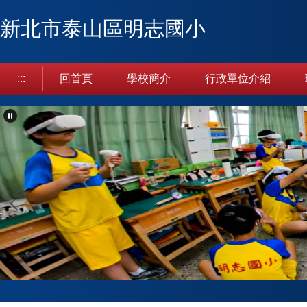
跳
新北市泰山區明志國小
到
主
要
內
:::
回首頁
學校簡介
行政單位介紹
容
區