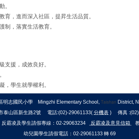
動。
教育，進而深入社區，提昇生活品質。
護制，落實生活教育。
級支援，成效良好。
。
礙，學生就學權利。
Taishan
國民小學 Mingzhi Elementary School,
District, 
市泰山區新生路2號 電話:(02)-29061133(
分機表
) 傳真 :(02
霸凌及學生請假專線：02-29063234
反霸凌及意見信箱
教
幼兒園學生請假電話：02-29061133 轉 69