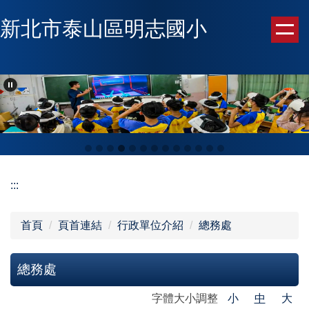
跳
新北市泰山區明志國小
到
主
要
內
容
區
:::
首頁
頁首連結
行政單位介紹
總務處
總務處
字體大小調整
小
中
大