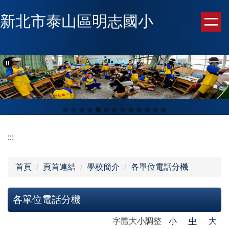
跳
新北市泰山區明志國小
到
主
要
內
容
區
:::
首頁
頁首連結
學校簡介
各單位電話分機
各單位電話分機
字體大小調整
小
中
大