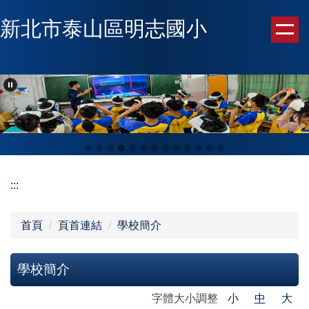
跳
新北市泰山區明志國小
到
主
要
內
容
區
:::
首頁
頁首連結
學校簡介
學校簡介
字體大小調整
小
中
大