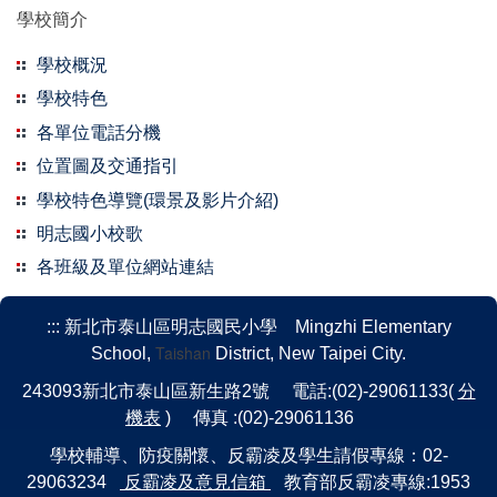
學校簡介
學校概況
學校特色
各單位電話分機
位置圖及交通指引
學校特色導覽(環景及影片介紹)
明志國小校歌
各班級及單位網站連結
:::
新北市泰山區明志國民小學 Mingzhi Elementary
Taishan
School,
District, New Taipei City.
243093新北市泰山區新生路2號 電話:(02)-29061133(
分
機表
) 傳真 :(02)-29061136
學校輔導、防疫關懷、反霸凌及學生請假專線：02-
29063234
反霸凌及意見信箱
教育部反霸凌專線:1953