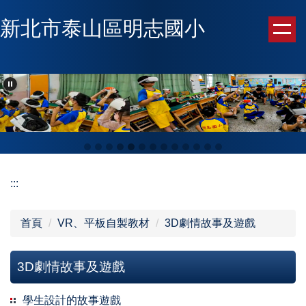
跳
新北市泰山區明志國小
到
主
要
內
容
區
:::
首頁
VR、平板自製教材
3D劇情故事及遊戲
3D劇情故事及遊戲
學生設計的故事遊戲