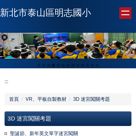
跳
新北市泰山區明志國小
到
主
要
內
容
區
:::
首頁
VR、平板自製教材
3D 迷宮闖關考題
3D 迷宮闖關考題
聖誕節、新年英文單字迷宮闖關