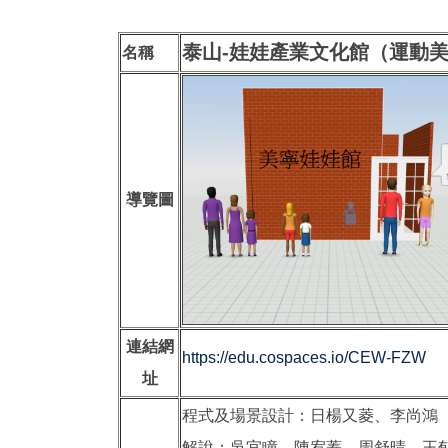
泰山-娃娃產業文化館（運動美
名稱
導覽圖
連結網
https://edu.cospaces.io/CEW-FZW
址
程式及場景設計：日楊又菱、李尚鴻
解說：吳宜瞳，陳宥蓁，周舒