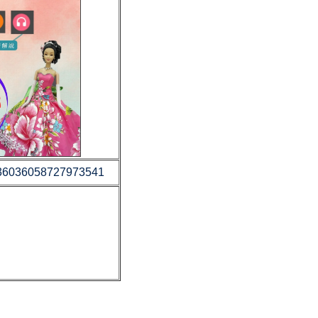
1736036058727973541