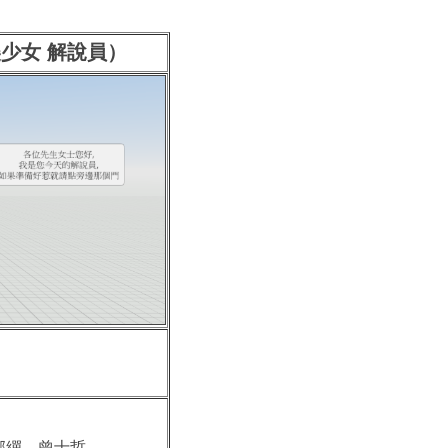
少女 解說員）
晴，王郁繟，曾士哲