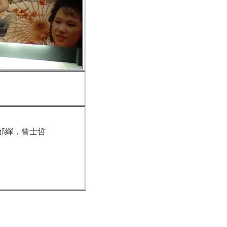
晴，王郁繟，曾士哲