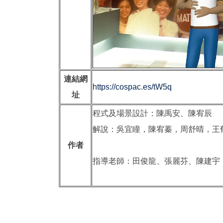
連結網
https://cospac.es/tW5q
址
程式及場景設計：陳禹安、陳宥辰
解說：吳宜瞳，陳宥蓁，周舒
作者
指導老師：田俊龍、張麗芬、陳建宇