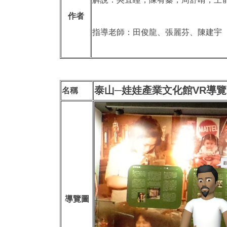
作者
指導老師：田俊龍、張麗芬、陳建宇
泰山─娃娃產業文化館VR導
名稱
導覽圖