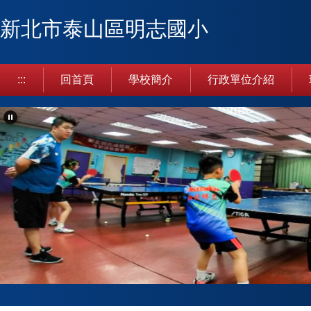
跳
新北市泰山區明志國小
到
主
要
內
:::
回首頁
學校簡介
行政單位介紹
容
區