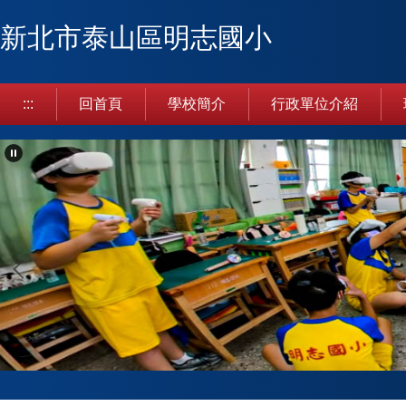
跳
新北市泰山區明志國小
到
主
要
內
:::
回首頁
學校簡介
行政單位介紹
容
區