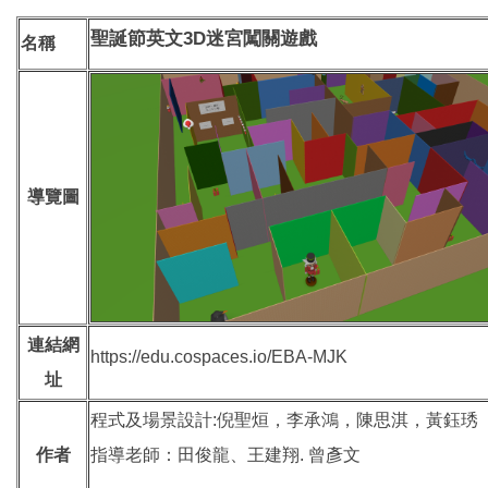
3D
聖誕節英文
迷宮闖關遊戲
名稱
導覽圖
連結網
https://edu.cospaces.io/EBA-MJK
址
程式及場景設計:倪聖烜，李承鴻，陳思淇，黃鈺琇
作者
指導老師：田俊龍、王建翔. 曾彥文