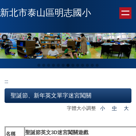
跳
新北市泰山區明志國小
到
主
要
內
容
區
:::
聖誕節、新年英文單字迷宮闖關
字體大小調整
小
中
大
3D
聖誕節英文
迷宮闖關遊戲
名稱