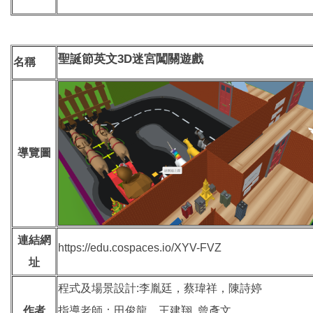
3D
聖誕節英文
迷宮闖關遊戲
名稱
導覽圖
連結網
https://edu.cospaces.io/XYV-FVZ
址
程式及場景設計:李胤廷，蔡瑋祥，陳詩婷
作者
指導老師：田俊龍、王建翔. 曾彥文