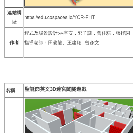
連結網
https://edu.cospaces.io/YCR-FHT
址
程式及場景設計:林亭安，郭子謙，曾佳騏，張抒詞
作者
指導老師：田俊龍、王建翔. 曾彥文
3D
聖誕節英文
迷宮闖關遊戲
名稱