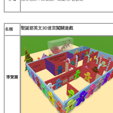
3D
聖誕節英文
迷宮闖關遊戲
名稱
導覽圖