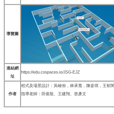
導覽圖
連結網
https://edu.cospaces.io/JSG-EJZ
址
程式及場景設計：吳峻佾，林承寬，陳姿琪，王郁
作者
指導老師：田俊龍、王建翔、曾彥文