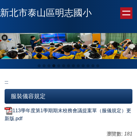
跳
新北市泰山區明志國小
到
主
要
內
容
區
:::
服裝儀容規定
113學年度第1學期期末校務會議提案單（服儀規定）更
新版.pdf
瀏覽數:
181