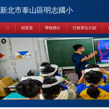
跳
新北市泰山區明志國小
到
主
要
內
:::
回首頁
學校簡介
行政單位介紹
容
區